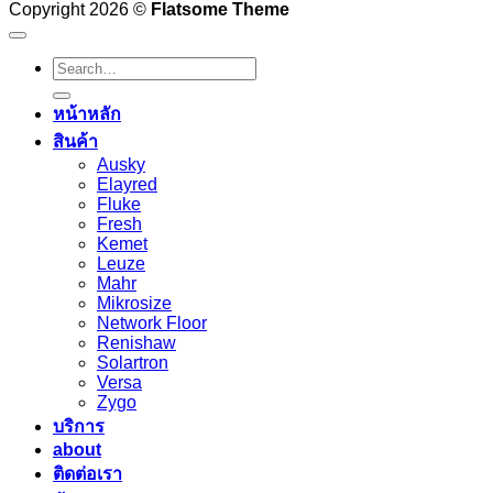
Copyright 2026 ©
Flatsome Theme
Search
for:
หน้าหลัก
สินค้า
Ausky
Elayred
Fluke
Fresh
Kemet
Leuze
Mahr
Mikrosize
Network Floor
Renishaw
Solartron
Versa
Zygo
บริการ
about
ติดต่อเรา