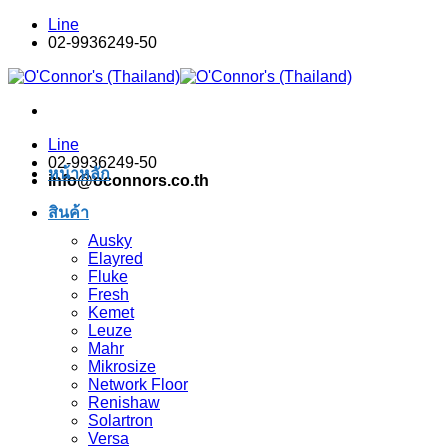
Skip
Line
to
02-9936249-50
content
Line
02-9936249-50
หน้าหลัก
info@oconnors.co.th
สินค้า
Ausky
Elayred
Fluke
Fresh
Kemet
Leuze
Mahr
Mikrosize
Network Floor
Renishaw
Solartron
Versa