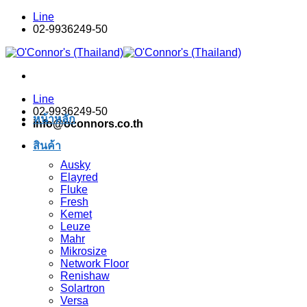
Skip
Line
to
02-9936249-50
content
Line
02-9936249-50
หน้าหลัก
info@oconnors.co.th
สินค้า
Ausky
Elayred
Fluke
Fresh
Kemet
Leuze
Mahr
Mikrosize
Network Floor
Renishaw
Solartron
Versa