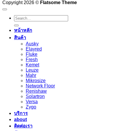
Copyright 2026 ©
Flatsome Theme
Search
for:
หน้าหลัก
สินค้า
Ausky
Elayred
Fluke
Fresh
Kemet
Leuze
Mahr
Mikrosize
Network Floor
Renishaw
Solartron
Versa
Zygo
บริการ
about
ติดต่อเรา