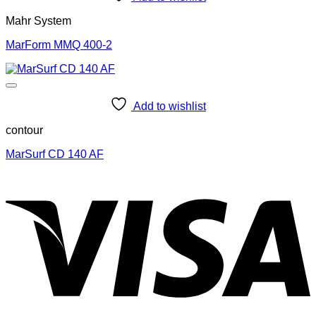
Mahr System
MarForm MMQ 400-2
Add to wishlist
contour
MarSurf CD 140 AF
V