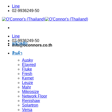
Skip
Line
to
02-9936249-50
content
Line
02-9936249-50
หน้าหลัก
info@oconnors.co.th
สินค้า
Ausky
Elayred
Fluke
Fresh
Kemet
Leuze
Mahr
Mikrosize
Network Floor
Renishaw
Solartron
Versa