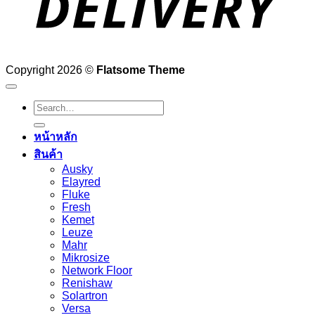
Copyright 2026 ©
Flatsome Theme
Search
for:
หน้าหลัก
สินค้า
Ausky
Elayred
Fluke
Fresh
Kemet
Leuze
Mahr
Mikrosize
Network Floor
Renishaw
Solartron
Versa