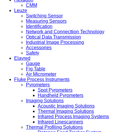
CMM
Leuze
Switching Sensor
Measuring Sensors
Identification
Network and Connecttion Technology
Optical Data Transmission
Industrial Image Processing
Accessories
Safety
Elayred
Gauge
Fig Table
Air Micrometer
Fluke Process Instruments
Pyrometers
Spot Pyrometers
Handheld Pyrometers
Imaging Solutions
Acoustic Imaging Solutions
Thermal Imaging Solutions
Infrared Process Imaging Systems
Infrared Linescanners
Thermal Profiling Solutions