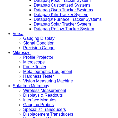
Datapaq Food Tracker System
Datapaq Customized Systems
Datapaq Oven Tracker Systems
Datapaq Kiln Tracker System
Datapaq® Furnace Tracker Systems
Datapaq Solar Tracker System
Datapaq Reflow Tracker System
Versa
Gauging Display
Signal Condition
Precision Gauge
Mikrosize
Profile Projector
Microscope
Force Tester
Metallographic Equipment
Hardness Tester
Vision Measuring Machine
Solartron Metrology
Wireless Measurement
Displays & Readouts
Interface Modules
Gauging Probes
Specialist Transducers
Displacement Transducers